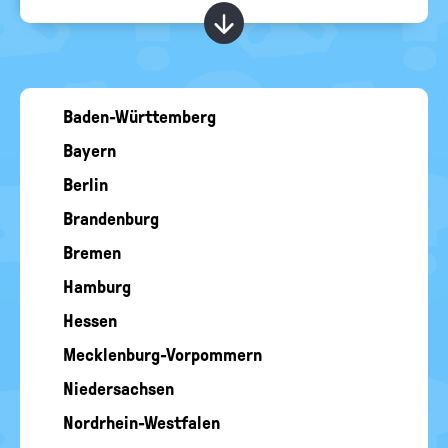
RELIGIONEN
politische
Kapitel ein-/ ausblend
Bildung
Baden-Württemberg
Bayern
Berlin
Brandenburg
Bremen
Hamburg
Hessen
Mecklenburg-Vorpommern
Niedersachsen
Nordrhein-Westfalen