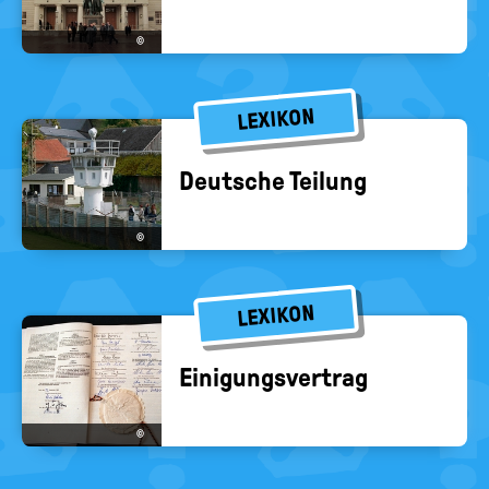
©
LEXIKON
Deut­sche Tei­lung
©
LEXIKON
Ei­ni­gungs­ver­trag
©