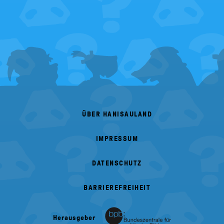
FOOTER
MENU
ÜBER HANISAULAND
IMPRESSUM
DATENSCHUTZ
BARRIEREFREIHEIT
Herausgeber