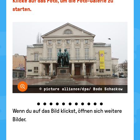
Klicke auf das Foto, um die Foto-Galerie zu
starten.
Bild vergrößern
© picture alliance/dpa/ Bodo Schackow
•
•
•
•
•
•
•
•
•
•
•
Wenn du auf das Bild klickst, öffnen sich weitere
Bilder.