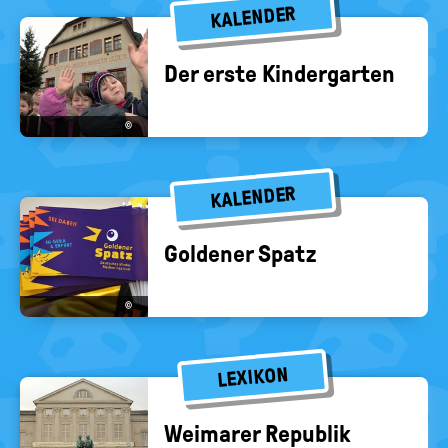
KALENDER
Der erste Kin­der­gar­ten
©
KALENDER
Gol­de­ner Spatz
©
LEXIKON
Wei­ma­rer Re­pu­blik