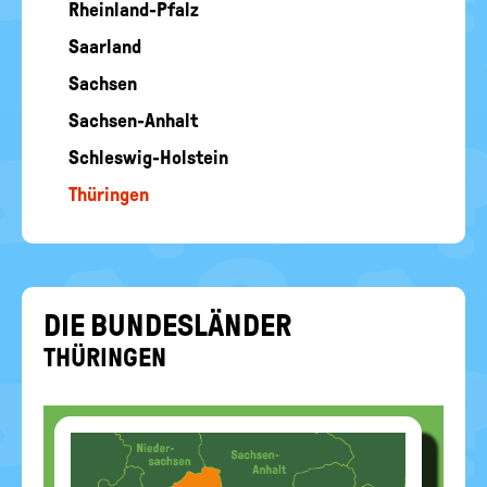
Rheinland-Pfalz
Saarland
Sachsen
Sachsen-Anhalt
Schleswig-Holstein
Thüringen
DIE BUN­DES­LÄN­DER
THÜ­RIN­GEN