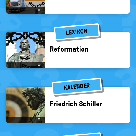
©
LEXIKON
Re­for­ma­ti­on
©
KALENDER
Fried­rich Schil­ler
©