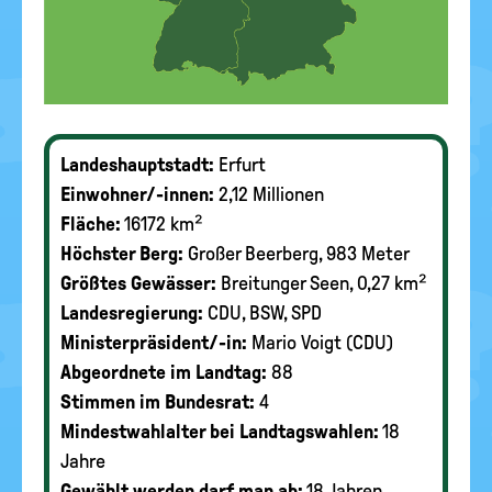
Landeshauptstadt:
Erfurt
Einwohner/-innen:
2,12 Millionen
Fläche:
16172 km²
Höchster Berg:
Großer Beerberg, 983 Meter
Größtes Gewässer:
Breitunger Seen, 0,27 km²
Landesregierung:
CDU, BSW, SPD
Ministerpräsident/-in:
Mario Voigt (CDU)
Abgeordnete im Landtag:
88
Stimmen im Bundesrat:
4
Mindestwahlalter bei Landtagswahlen:
18
Jahre
Gewählt werden darf man ab:
18 Jahren