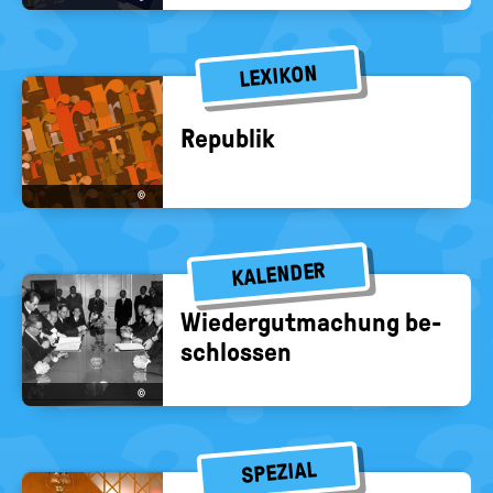
LEXIKON
Re­pu­blik
©
KALENDER
Wie­der­gut­ma­chung be­
schlos­sen
©
SPEZIAL