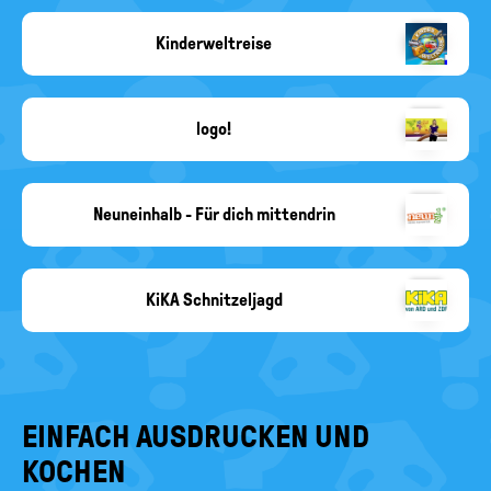
Quelle:
ZDF/Kerstin
Kinderweltreise
Bänsch
Copyright-
Angabe
fehlt
logo!
dpa
/
Quelle:
ZDF/Kerstin
Neuneinhalb - Für dich mittendrin
Bänsch
WDR
KiKA Schnitzeljagd
KiKA
EINFACH AUSDRUCKEN UND
KOCHEN