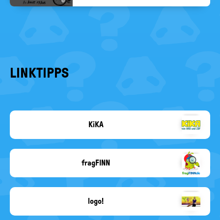
©
LINKTIPPS
KiKA
KiKA
fragFINN
fragFINN
e.V.
logo!
dpa
/