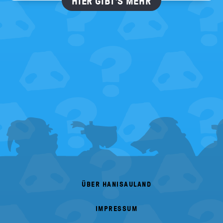
HIER GIBT'S MEHR
FOOTER
MENU
ÜBER HANISAULAND
IMPRESSUM