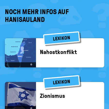
NOCH MEHR INFOS AUF
HANISAULAND
LEXIKON
Nah­ost­kon­flikt
©
LEXIKON
Zio­nis­mus
©