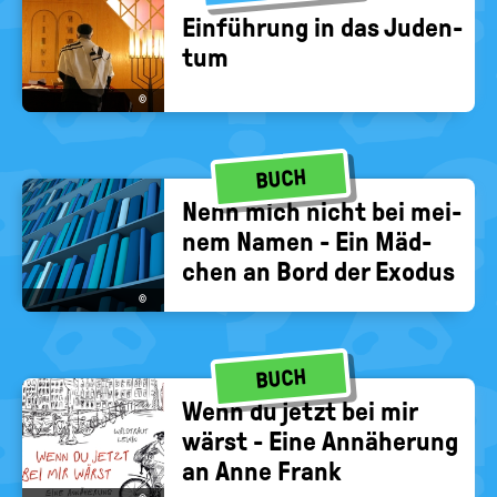
Ein­füh­rung in das Ju­den­
tum
©
BUCH
Nenn mich nicht bei mei­
nem Namen - Ein Mäd­
chen an Bord der Exo­dus
©
BUCH
Wenn du jetzt bei mir
wärst - Eine An­nä­he­rung
an Anne Frank