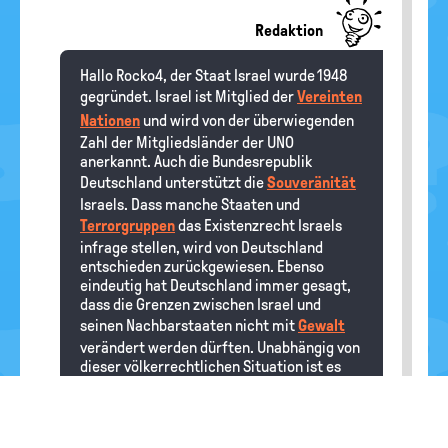
Redaktion
Hallo Rocko4, der Staat Israel wurde 1948
gegründet. Israel ist Mitglied der
Vereinten
Nationen
und wird von der überwiegenden
Zahl der Mitgliedsländer der UNO
anerkannt. Auch die Bundesrepublik
Deutschland unterstützt die
Souveränität
Israels. Dass manche Staaten und
Terrorgruppen
das Existenzrecht Israels
infrage stellen, wird von Deutschland
entschieden zurückgewiesen. Ebenso
eindeutig hat Deutschland immer gesagt,
dass die Grenzen zwischen Israel und
seinen Nachbarstaaten nicht mit
Gewalt
verändert werden dürften. Unabhängig von
dieser völkerrechtlichen Situation ist es
richtig, dass es auch schon vor langer Zeit
ein israelisches Gemeinwesen (allerdings
keinen Start Israel, denn moderne
Vorstellungen von einem Staat passen