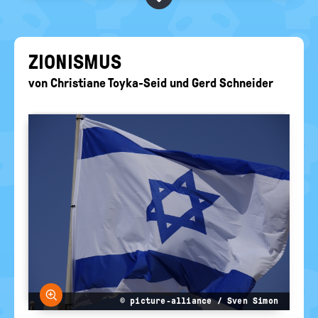
BEGRIFFE VORSCHLAGEN
politische
Bildung
EURE AKTUELLEN FRAGEN...
ZIO­NIS­MUS
von
Christiane Toyka-Seid
und
Gerd Schneider
Bild vergrößern
© picture-alliance / Sven Simon