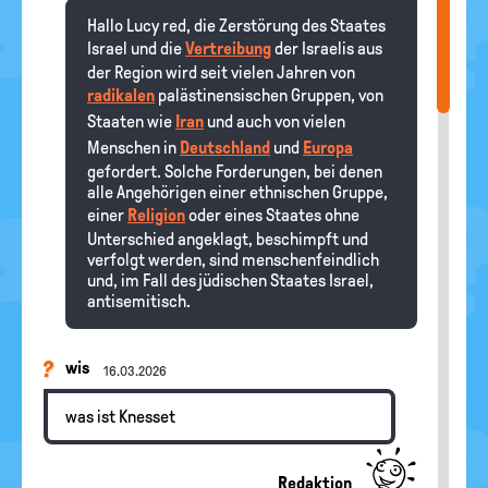
Hallo Lucy red, die Zerstörung des Staates
Israel und die
Vertreibung
der Israelis aus
der Region wird seit vielen Jahren von
radikalen
palästinensischen Gruppen, von
Staaten wie
Iran
und auch von vielen
Menschen in
Deutschland
und
Europa
gefordert. Solche Forderungen, bei denen
alle Angehörigen einer ethnischen Gruppe,
einer
Religion
oder eines Staates ohne
Unterschied angeklagt, beschimpft und
verfolgt werden, sind menschenfeindlich
und, im Fall des jüdischen Staates Israel,
antisemitisch.
wis
16.03.2026
was ist Knesset
Redaktion