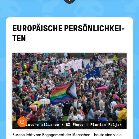
RELIGIONEN
politische
Bildung
EU­RO­PÄI­SCHE PER­SÖN­LICH­KEI­
TEN
Bild vergrößern
© picture alliance / SZ Photo | Florian Peljak
Europa lebt vom Engagement der Menschen - heute sind viele