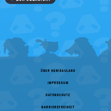
FOOTER
MENU
ÜBER HANISAULAND
IMPRESSUM
DATENSCHUTZ
BARRIEREFREIHEIT