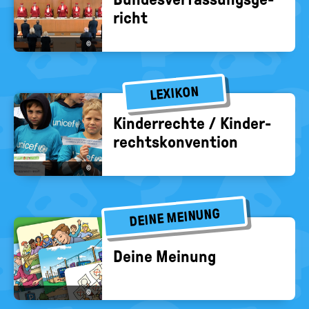
richt
©
LEXIKON
Kin­der­rech­te / Kin­der­
rechts­kon­ven­ti­on
©
DEINE MEINUNG
Deine Mei­nung
©