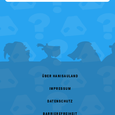
FOOTER
MENU
ÜBER HANISAULAND
IMPRESSUM
DATENSCHUTZ
BARRIEREFREIHEIT