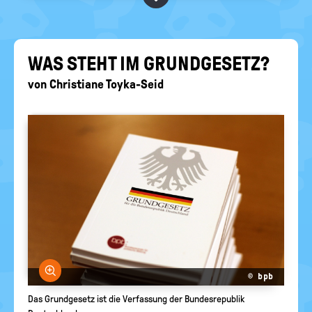
RELIGIONEN
politische
Bildung
WAS STEHT IM GRUND­GE­SETZ?
von
Christiane Toyka-Seid
Bild vergrößern
© bpb
Das Grundgesetz ist die Verfassung der Bundesrepublik