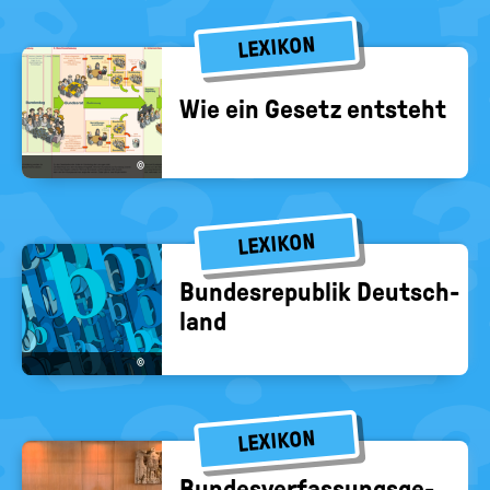
LEXIKON
Wie ein Ge­setz ent­steht
©
LEXIKON
Bun­des­re­pu­blik Deutsch­
land
©
LEXIKON
Bun­des­ver­fas­sungs­ge­