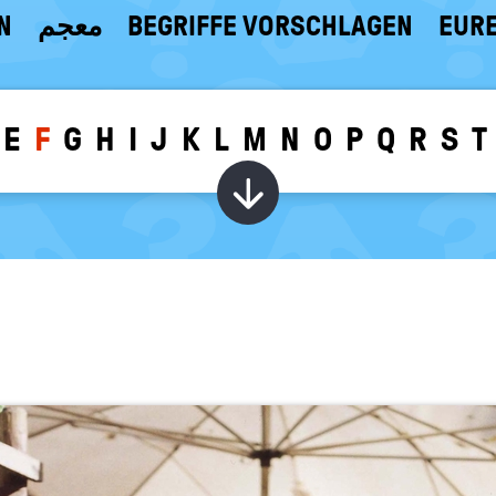
N
معجم
BEGRIFFE VORSCHLAGEN
EURE
E
F
G
H
I
J
K
L
M
N
O
P
Q
R
S
T
Wörter zu dem g