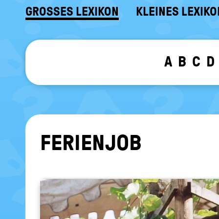
GROSSES LEXIKON
KLEINES LEXIKO
A
B
C
D
FE­RI­EN­JOB