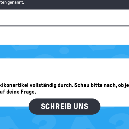
ften genannt.
n im Text haben wir dazu einiges geschrieben. Schau dir zu diesem 
hutzgesetze" hier im Hanisauland-Lexikon an. Da erfährst du, welche
Lexikonartikel vollständig durch. Schau bitte nach, ob 
auf deine Frage.
SCHREIB UNS
rbeiten?