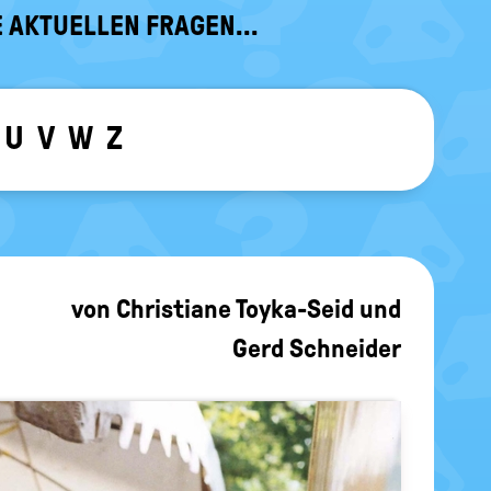
 AKTUELLEN FRAGEN...
U
V
W
Z
ewählten Buchstaben ein-/ ausblen
von
Christiane Toyka-Seid
und
Gerd Schneider