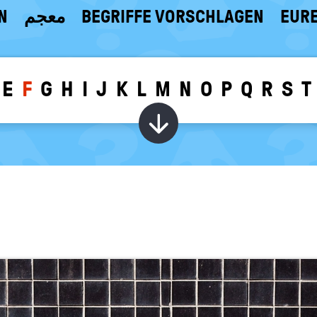
N
معجم
BEGRIFFE VORSCHLAGEN
EURE
E
F
G
H
I
J
K
L
M
N
O
P
Q
R
S
T
Wörter zu dem g