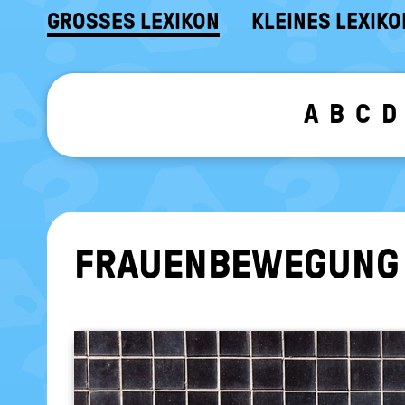
GROSSES LEXIKON
KLEINES LEXIKO
A
B
C
D
FRAU­EN­BE­WE­GUNG