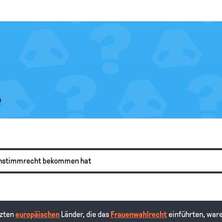
.
uenstimmrecht bekommen hat
tzten
europäischen
Länder, die das
Frauenwahlrecht
einführten, waren