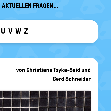
 AKTUELLEN FRAGEN...
U
V
W
Z
ewählten Buchstaben ein-/ ausblen
von
Christiane Toyka-Seid
und
Gerd Schneider