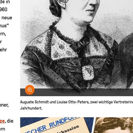
de in
1960
e neue
mus“
rn,
r
ehr
Bild vergrößern
Auguste Schmidt und Louise Otto-Peters, zwei wichtige Vertreteri
ner,
Jahrhundert.
ze
, die
ern