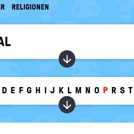
ER
RELIGIONEN
AL
Kapitel ein-/ au
D
E
F
G
H
I
J
K
L
M
N
O
P
R
S
T
Wörter zu dem g