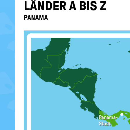
LÄN­DER A BIS Z
PA­NA­MA
Panama-
Stadt