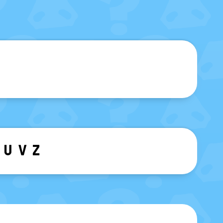
sblenden
U
V
Z
ewählten Buchstaben ein-/ ausblen