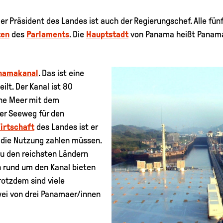
Der Präsident des Landes ist auch der Regierungschef. Alle fü
ten
des
Parlaments
. Die
Hauptstadt
von Panama heißt Panam
namakanal
. Das ist eine
ilt. Der Kanal ist 80
sche Meer mit dem
er Seeweg für den
irtschaft
des Landes ist er
r die Nutzung zahlen müssen.
u den reichsten Ländern
n rund um den Kanal bieten
rotzdem sind viele
ei von drei Panamaer/innen