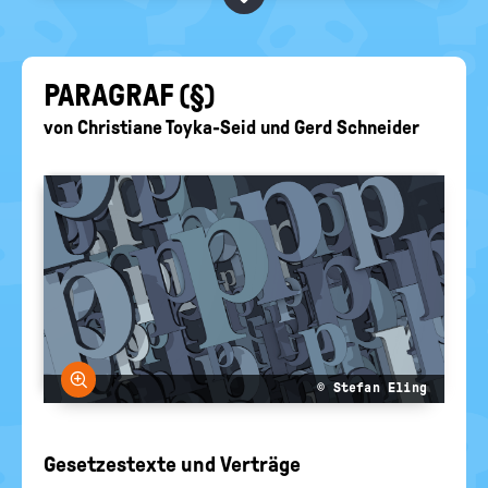
BEGRIFFE VORSCHLAGEN
politische
Bildung
EURE AKTUELLEN FRAGEN...
PA­RA­GRAF (§)
von
Christiane Toyka-Seid
und
Gerd Schneider
Bild vergrößern
© Stefan Eling
Gesetzestexte und Verträge