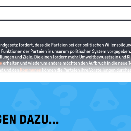
undgesetz fordert, dass die Parteien bei der politischen Willensbildu
 Funktionen der Parteien in unserem politischen System vorgegeben. 
ellungen und Ziele. Die einen fordern mehr Umweltbewusstsein und K
e
erhalten und wiederum andere möchten den Aufbruch in die neue Tec
and und den
Kommunen
können die Parteien ihre Vorstellungen durchse
ürgern bekannt zu machen, darüber politische Diskussionen zu führe
ie Funktionen politischer Parteien.
EN DAZU...