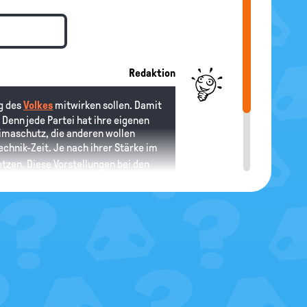
Redaktion
ng des
Volkes
mitwirken sollen. Damit
Denn jede Partei hat ihre eigenen
limaschutz, die anderen wollen
hnik-Zeit. Je nach ihrer Stärke im
tzen. Diese Vorstellungen bei den
n und Mehrheiten dafür bei
Wahlen