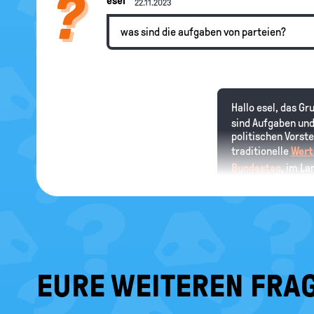
esel
22.11.2023
was sind die aufgaben von parteien?
Hallo esel, das Gr
sind Aufgaben und
politischen Vorst
traditionelle
Wert
Bundestag
, im L
Bürgerinnen und B
zu gewinnen sind d
EURE WEITEREN FRAG