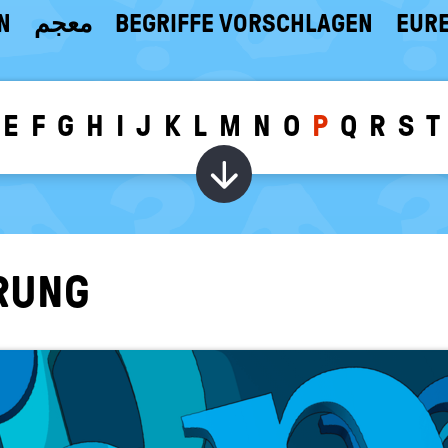
N
معجم
BEGRIFFE VORSCHLAGEN
EURE
E
F
G
H
I
J
K
L
M
N
O
P
Q
R
S
T
Wörter zu dem g
E­RUNG