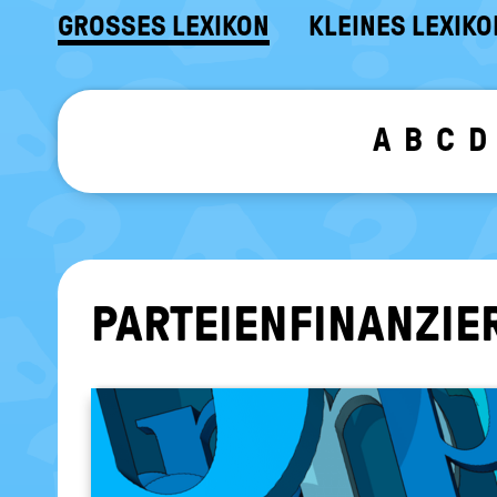
GROSSES LEXIKON
KLEINES LEXIKO
A
B
C
D
PAR­TEI­EN­FI­NAN­ZI