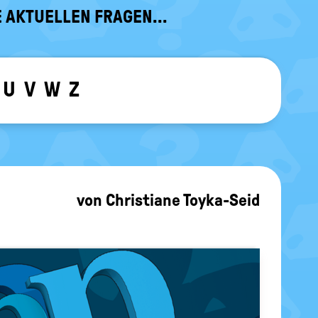
 AKTUELLEN FRAGEN...
U
V
W
Z
ewählten Buchstaben ein-/ ausblen
von
Christiane Toyka-Seid