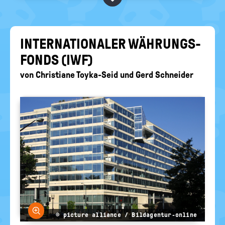
BEGRIFFE VORSCHLAGEN
politische
Bildung
EURE AKTUELLEN FRAGEN...
IN­TER­NA­TIO­NA­LER WÄH­RUNGS­
FONDS (IWF)
von
Christiane Toyka-Seid
und
Gerd Schneider
Bild vergrößern
© picture alliance / Bildagentur-online