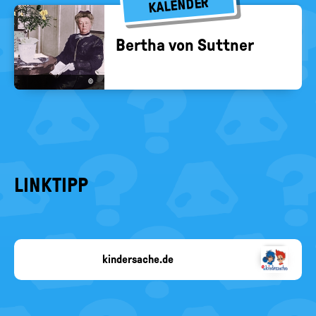
KALENDER
Ber­tha von Sutt­ner
©
LINKTIPP
kindersache.de
Kindersache