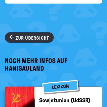
ZUR ÜBERSICHT
NOCH MEHR INFOS AUF
HANISAULAND
LEXIKON
So­wjet­uni­on (UdSSR)