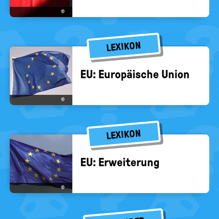
©
LEXIKON
EU: Eu­ro­päi­sche Union
©
LEXIKON
EU: Er­wei­te­rung
©