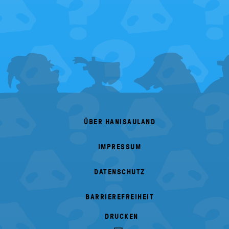
FOOTER
MENU
ÜBER HANISAULAND
IMPRESSUM
DATENSCHUTZ
BARRIEREFREIHEIT
DRUCKEN