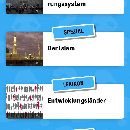
rungs­sys­tem
©
SPEZIAL
Der Islam
©
LEXIKON
Ent­wick­lungs­län­der
©