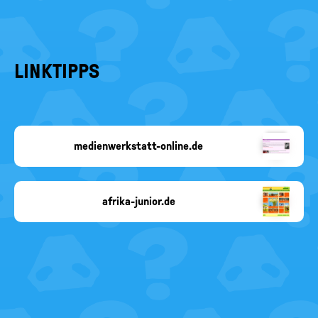
LINKTIPPS
medienwerkstatt-online.de
Copyright-
Angabe
fehlt
afrika-junior.de
Copyright-
Angabe
fehlt