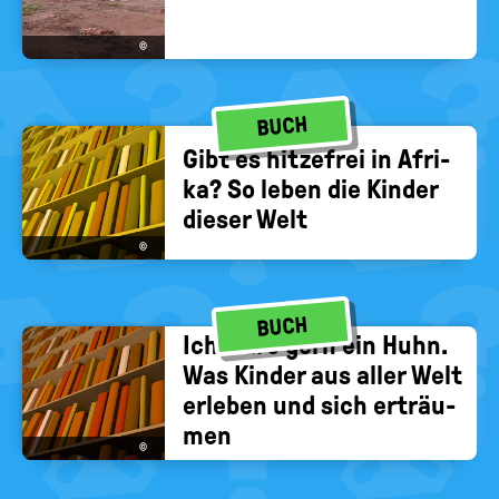
©
BUCH
Gibt es hit­ze­frei in Afri­
ka? So leben die Kin­der
die­ser Welt
©
BUCH
Ich wäre gern ein Huhn.
Was Kin­der aus aller Welt
er­le­ben und sich er­träu­
men
©