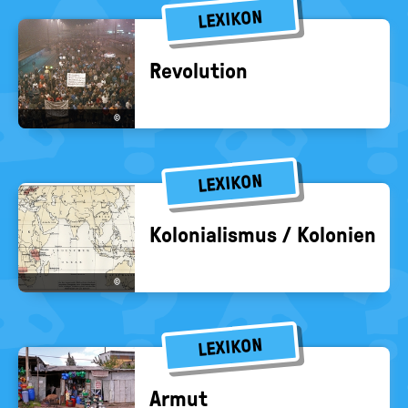
LEXIKON
Re­vo­lu­ti­on
©
LEXIKON
Ko­lo­nia­lis­mus / Ko­lo­nien
©
LEXIKON
Armut