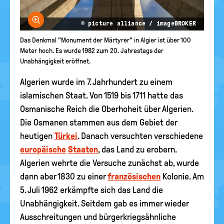
Bild vergrößern
© picture alliance / imageBROKER
Das Denkmal "Monument der Märtyrer" in Algier ist über 100
Meter hoch. Es wurde 1982 zum 20. Jahrestags der
Unabhängigkeit eröffnet.
Algerien wurde im 7. Jahrhundert zu einem
islamischen Staat. Von 1519 bis 1711 hatte das
Osmanische Reich die Oberhoheit über Algerien.
Die Osmanen stammen aus dem Gebiet der
heutigen
Türkei
. Danach versuchten verschiedene
europäische
Staaten
, das Land zu erobern.
Algerien wehrte die Versuche zunächst ab, wurde
dann aber 1830 zu einer
französischen
Kolonie. Am
5. Juli 1962 erkämpfte sich das Land die
Unabhängigkeit. Seitdem gab es immer wieder
Ausschreitungen und bürgerkriegsähnliche