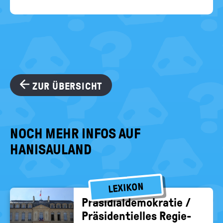
ZUR ÜBERSICHT
NOCH MEHR INFOS AUF
HANISAULAND
LEXIKON
Prä­si­di­al­de­mo­kra­tie /
Prä­si­den­ti­el­les Re­gie­