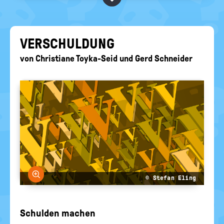
BEGRIFFE VORSCHLAGEN
politische
Bildung
EURE AKTUELLEN FRAGEN...
VER­SCHUL­DUNG
von
Christiane Toyka-Seid
und
Gerd Schneider
Bild vergrößern
© Stefan Eling
Schulden machen