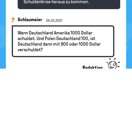
Schuldenkrise heraus zu kommen.
Schlaumeier
05.02.2021
Wenn Deutschland Amerika 1000 Dollar
schuldet. Und Polen Deutschland 100, ist
Deutschland dann mit 900 oder 1000 Dollar
verschuldet?
Redaktion
Hallo Schlaumeier , wenn man das so einfach
rechnen könnte, dann wäre die
Staatsverschuldung sicher kein so großes
Thema ... Tatsächlich gehen aber in die
Haushaltsbilanz des Staates nicht anders als
bei einem Unternehmen Soll und Haben ein -
also das, was der Staat noch zahlen muss, und
das, was ihm noch an Zahlungen zusteht. Die
Bilanz
sieht also besser aus als die