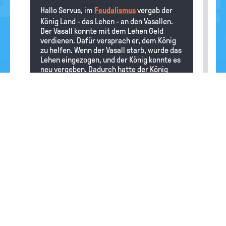
Hallo Servus, im
Feudalismus
vergab der
König Land - das Lehen - an den Vasallen.
Der Vasall konnte mit dem Lehen Geld
verdienen. Dafür versprach er, dem König
zu helfen. Wenn der Vasall starb, wurde das
Lehen eingezogen, und der König konnte es
neu vergeben. Dadurch hatte der König
immer wieder die Möglichkeit, die Vasallen
an sich zu binden. Als es im hohen
Mittelalter üblich wurde, dass ein Lehen
vom Vater an den Sohn (und manchmal
auch an die Tochter) weitervererbt wurde,
ging dem König diese Möglichkeit verloren.
Die Vasallen wurden mächtiger, und die
Macht des Königs nahm ab.
Henry
26.09.2024
Wo haben Vasallen gewohnt?