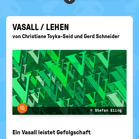
BEGRIFFE VORSCHLAGEN
politische
Bildung
EURE AKTUELLEN FRAGEN...
VA­SALL / LEHEN
von
Christiane Toyka-Seid
und
Gerd Schneider
Bild vergrößern
© Stefan Eling
Ein Vasall leistet Gefolgschaft