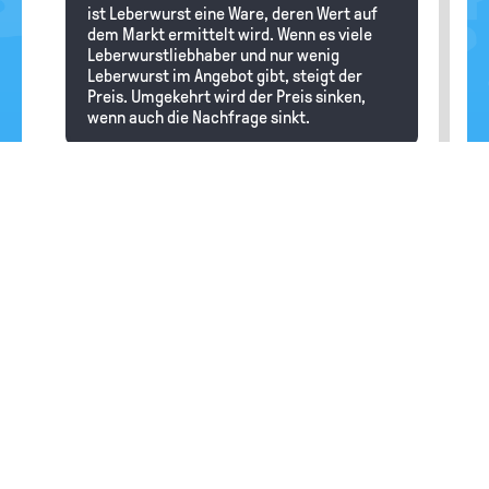
ist Leberwurst eine Ware, deren Wert auf
dem Markt ermittelt wird. Wenn es viele
Leberwurstliebhaber und nur wenig
Leberwurst im Angebot gibt, steigt der
Preis. Umgekehrt wird der Preis sinken,
wenn auch die Nachfrage sinkt.
wurst
23.06.2021
Wie viel Taschengeld sollten 13 Jährige
bekommen?
Redaktion
Hallo wurst, für eine 13 Jährige empfiehlt
die Jugendberatung ungefähr 20 Euro.
Letztendlich ist es aber deinen Eltern
überlassen, was sie für angemessen
halten. Außerdem kommt es ja auch darauf
an, welche finanziellen Möglichkeiten