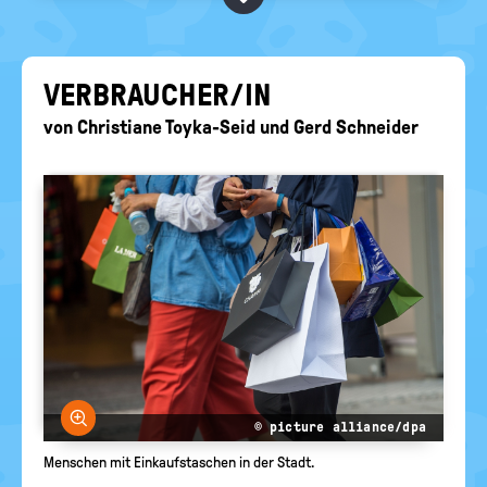
BEGRIFFE VORSCHLAGEN
politische
Bildung
EURE AKTUELLEN FRAGEN...
VER­BRAU­CHER/IN
von
Christiane Toyka-Seid
und
Gerd Schneider
Bild vergrößern
© picture alliance/dpa
Menschen mit Einkaufstaschen in der Stadt.