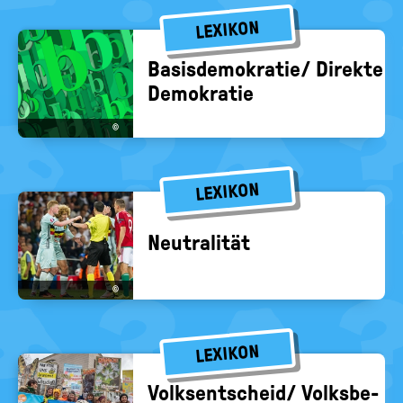
LEXIKON
Ba­sis­de­mo­kra­tie/ Di­rek­te
De­mo­kra­tie
©
LEXIKON
Neu­tra­li­tät
©
LEXIKON
Volks­ent­scheid/ Volks­be­