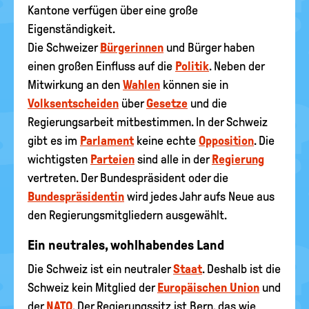
Kantone verfügen über eine große
Eigenständigkeit.
Die Schweizer
Bürgerinnen
und Bürger haben
einen großen Einfluss auf die
Politik
. Neben der
Mitwirkung an den
Wahlen
können sie in
Volksentscheiden
über
Gesetze
und die
Regierungsarbeit mitbestimmen. In der Schweiz
gibt es im
Parlament
keine echte
Opposition
. Die
wichtigsten
Parteien
sind alle in der
Regierung
vertreten. Der Bundespräsident oder die
Bundespräsidentin
wird jedes Jahr aufs Neue aus
den Regierungsmitgliedern ausgewählt.
Ein neutrales, wohlhabendes Land
Die Schweiz ist ein neutraler
Staat
. Deshalb ist die
Schweiz kein Mitglied der
Europäischen Union
und
der
NATO
. Der Regierungssitz ist Bern, das wie