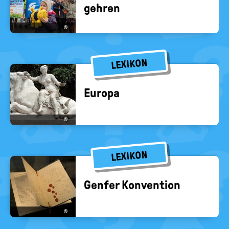
geh­ren
©
LEXIKON
Eu­ro­pa
©
LEXIKON
Gen­fer Kon­ven­ti­on
©