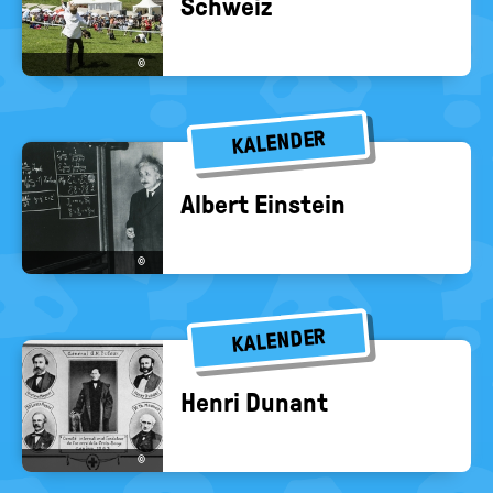
Schweiz
©
KALENDER
Al­bert Ein­stein
©
KALENDER
Henri Dun­ant
©