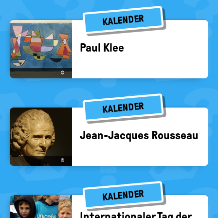
KALENDER
Paul Klee
©
KALENDER
Jean-​Jacques Rous­se­au
©
KALENDER
In­ter­na­tio­na­ler Tag der