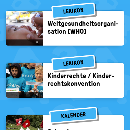
LEXIKON
Welt­ge­sund­heits­or­ga­ni­
sa­ti­on (WHO)
©
LEXIKON
Kin­der­rech­te / Kin­der­
rechts­kon­ven­ti­on
©
KALENDER