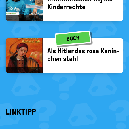
Kin­der­rech­te
©
BUCH
Als Hit­ler das rosa Ka­nin­
chen stahl
©
LINKTIPP