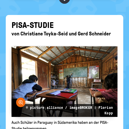
BEGRIFFE VORSCHLAGEN
politische
Bildung
EURE AKTUELLEN FRAGEN...
PISA-​STUDIE
von
Christiane Toyka-Seid
und
Gerd Schneider
Bild vergrößern
© picture alliance / imageBROKER | Florian
Kopp
Auch Schüler in Paraguay in Südamerika haben an der PISA-
Studie teilgenommen.