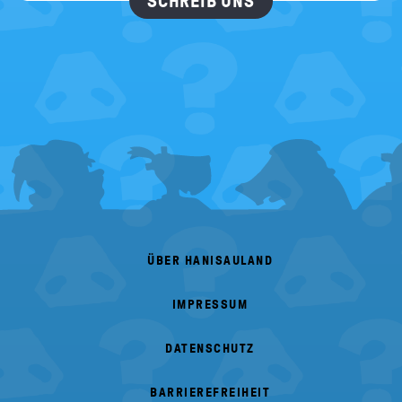
SCHREIB UNS
FOOTER
MENU
ÜBER HANISAULAND
IMPRESSUM
DATENSCHUTZ
BARRIEREFREIHEIT