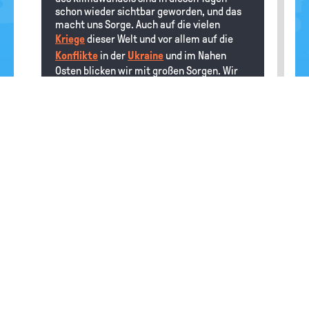
schon wieder sichtbar geworden, und das
macht uns Sorge. Auch auf die vielen
Kriege
dieser Welt und vor allem auf die
Konflikte
in der
Ukraine
und im Nahen
Osten blicken wir mit großen Sorgen. Wir
hoffen sehr, dass bald Gespräche möglich
werden, die eine Verständigung möglich
machen.
Kopf
20.02.2024
Aber warum sollte mich das
interessieren????
Redaktion
Hallo Kopf, in der Industriegesellschaft des
19. Jahrhunderts wurden Menschen, die
nichts als ihre Arbeitskraft besaßen und in
den Fabriken für wenig Lohn hart arbeiten