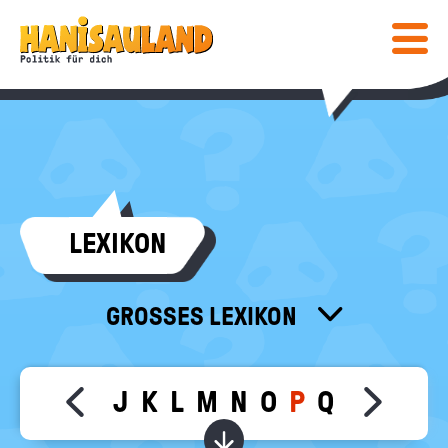
HAUPTNAVIGATION
Direkt
Hanisauland:
zum
Inhalt
Mobiles
Lexikon
Menü
ein-
/
ausblen
Suc
abs
COMIC & SPIELE
LEXIKON
COMIC
WISSEN
SPIELE
LEXIKON
MEDIENTIPPS
GROSSES LEXIKON
SPEZIAL
KLEINES LEXIKON
BÜCHER
KALENDER
POST
FÜR LEHRKRÄFTE
FILME & MEHR
DEINE MEINUNG
F
G
H
I
J
K
L
M
N
O
P
Q
R
S
T
U
Move slider content left
Move sl
معجم
INFO
Bundeszentrale
Wörter zu dem gewählt
für