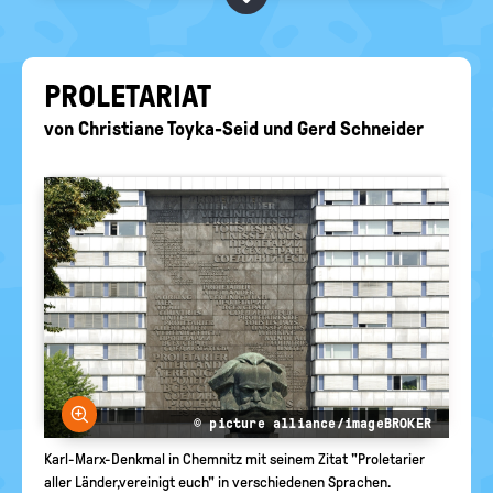
BEGRIFFE VORSCHLAGEN
politische
Bildung
EURE AKTUELLEN FRAGEN...
PRO­LE­TA­RI­AT
von
Christiane Toyka-Seid
und
Gerd Schneider
Bild vergrößern
© picture alliance/imageBROKER
Karl-Marx-Denkmal in Chemnitz mit seinem Zitat "Proletarier
aller Länder,vereinigt euch" in verschiedenen Sprachen.