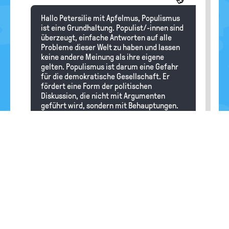
Hallo Petersilie mit Apfelmus, Populismus
ist eine Grundhaltung. Populist/-innen sind
überzeugt, einfache Antworten auf alle
Probleme dieser Welt zu haben und lassen
keine andere Meinung als ihre eigene
gelten. Populismus ist darum eine Gefahr
für die demokratische Gesellschaft. Er
fördert eine Form der politischen
Diskussion, die nicht mit Argumenten
geführt wird, sondern mit Behauptungen.
Populisten wollen keine
Auseinandersetzung mit anderen
Ansichten. Sie sind überzeugt davon, dass
nur ihre Ansichten richtig sind.
Meinungsfreiheit und freie Medien
interessieren Populisten darum auch nicht.
Die demokratische Gesellschaft kann sich
aber gegen solche populistischen
Methoden wehren.
Inan
28.04.2026