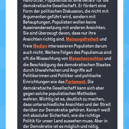
Hallo Otter, Populismus ist eine Gefahr für die
demokratische Gesellschaft. Er fördert eine
Form der politischen Diskussion, die nicht mit
Argumenten geführt wird, sondern mit
Behauptungen. Populisten wollen keine
Auseinandersetzung mit anderen Ansichten.
Sie sind überzeugt davon, dass nur ihre
Ansichten richtig sind.
Meinungsfreiheit
und
freie
Medien
interessieren Populisten darum
auch nicht. Weitere Folgen des Populismus sind
oft die Missachtung von
Menschenrechten
und
die Beschädigung des demokratischen Staates
durch Unwahrheiten und Angriffe auf
Politikerinnen und Politiker und politische
Einrichtungen wie das
Parlament
. Die
demokratische Gesellschaft kann sich aber
gegen solche populistischen Methoden
wehren. Wichtig ist es, deutlich zu machen,
dass unterschiedliche Ansichten und der Streit
darüber zur Demokratie gehören. Keine/r weiß
mit absoluter Sicherheit, wie die richtige
Politik für unser Land aussehen muss. Aber in
der Demokratie ist es möglich und nötig,