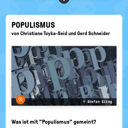
BEGRIFFE VORSCHLAGEN
politische
Bildung
EURE AKTUELLEN FRAGEN...
PO­PU­LIS­MUS
von
Christiane Toyka-Seid
und
Gerd Schneider
Bild vergrößern
© Stefan Eling
Was ist mit "Populismus" gemeint?