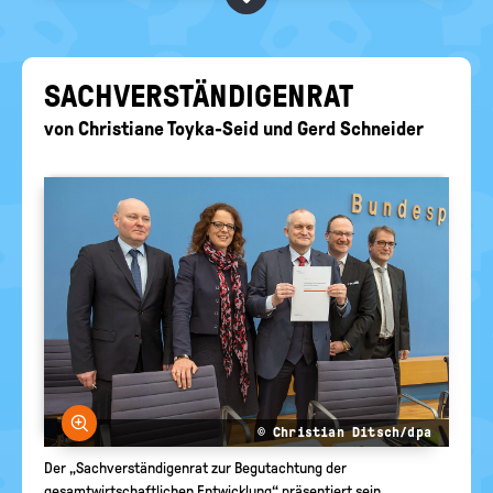
BEGRIFFE VORSCHLAGEN
politische
Bildung
EURE AKTUELLEN FRAGEN...
SACH­VER­STÄN­DI­GEN­RAT
von
Christiane Toyka-Seid
und
Gerd Schneider
Bild vergrößern
© Christian Ditsch/dpa
Der „Sachverständigenrat zur Begutachtung der
gesamtwirtschaftlichen Entwicklung“ präsentiert sein