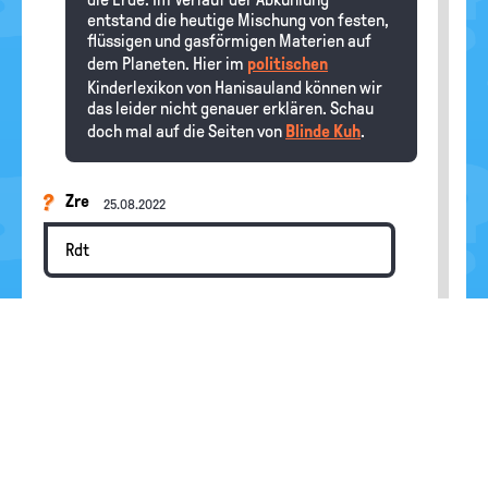
entstand die heutige Mischung von festen,
flüssigen und gasförmigen Materien auf
dem Planeten. Hier im
politischen
Kinderlexikon von Hanisauland können wir
das leider nicht genauer erklären. Schau
doch mal auf die Seiten von
Blinde Kuh
.
Zre
25.08.2022
Rdt
moinn
07.12.2021
danke für die schnellee antwort
Redaktion
Hallo moinn, gern geschehen!