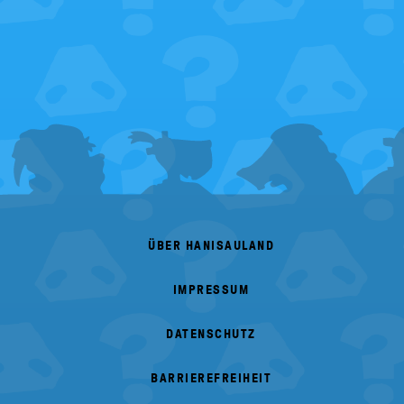
fehlt
FOOTER
MENU
ÜBER HANISAULAND
IMPRESSUM
DATENSCHUTZ
BARRIEREFREIHEIT