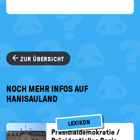
ZUR ÜBERSICHT
NOCH MEHR INFOS AUF
HANISAULAND
LEXIKON
Prä­si­di­al­de­mo­kra­tie /