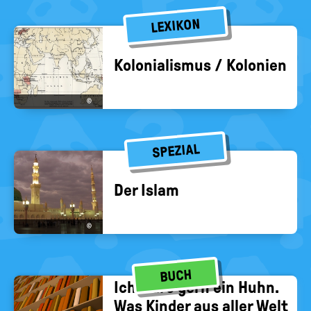
LEXIKON
Ko­lo­nia­lis­mus / Ko­lo­nien
©
SPEZIAL
Der Islam
©
BUCH
Ich wäre gern ein Huhn.
Was Kin­der aus aller Welt