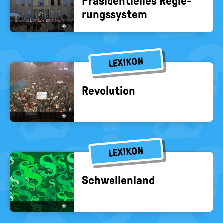
Prä­si­den­ti­el­les Re­gie­
rungs­sys­tem
©
LEXIKON
Re­vo­lu­ti­on
©
LEXIKON
Schwel­len­land
©