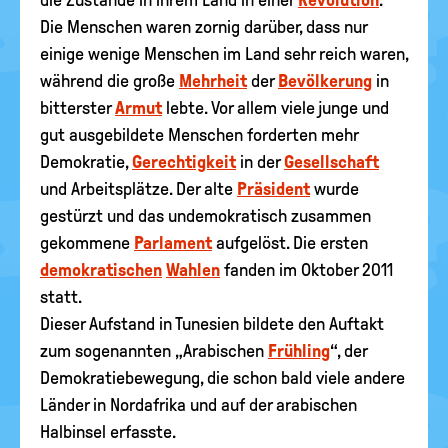
die Zustände in ihrem Land in einer
Revolution
.
Die Menschen waren zornig darüber, dass nur
einige wenige Menschen im Land sehr reich waren,
während die große
Mehrheit
der
Bevölkerung
in
bitterster
Armut
lebte. Vor allem viele junge und
gut ausgebildete Menschen forderten mehr
Demokratie,
Gerechtigkeit
in der
Gesellschaft
und Arbeitsplätze. Der alte
Präsident
wurde
gestürzt und das undemokratisch zusammen
gekommene
Parlament
aufgelöst. Die ersten
demokratischen
Wahlen
fanden im Oktober 2011
statt.
Dieser Aufstand in Tunesien bildete den Auftakt
zum sogenannten „Arabischen
Frühling
“, der
Demokratiebewegung, die schon bald viele andere
Länder in Nordafrika und auf der arabischen
Halbinsel erfasste.