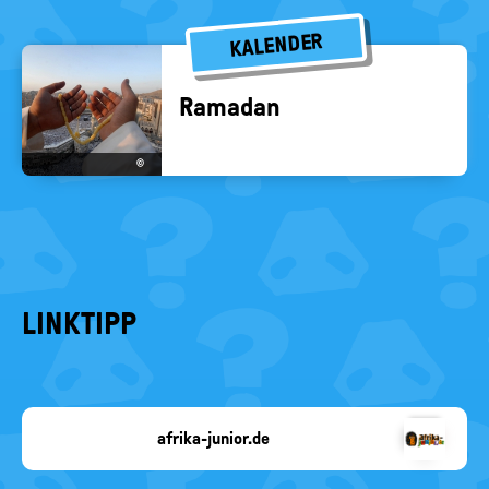
KALENDER
Ra­ma­dan
©
LINKTIPP
afrika-junior.de
Copyright-
Angabe