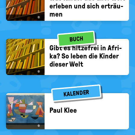
er­le­ben und sich er­träu­
men
©
BUCH
Gibt es hit­ze­frei in Afri­
ka? So leben die Kin­der
die­ser Welt
©
KALENDER
Paul Klee
©