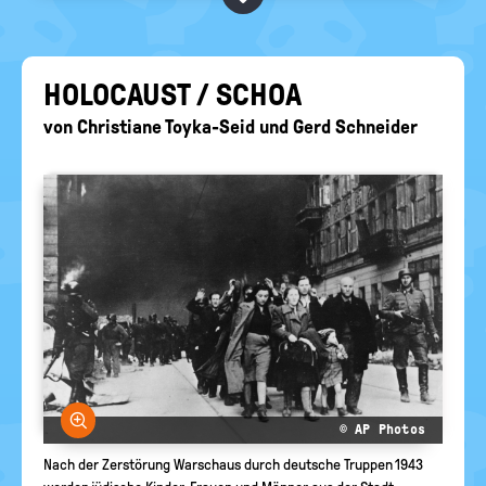
BEGRIFFE VORSCHLAGEN
politische
Bildung
EURE AKTUELLEN FRAGEN...
HO­LO­CAUST / SCHOA
von
Christiane Toyka-Seid
und
Gerd Schneider
Bild vergrößern
© AP Photos
Nach der Zerstörung Warschaus durch deutsche Truppen 1943