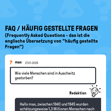
FAQ / HÄUFIG GESTELLTE FRAGEN
(Frequently Asked Questions - das ist die
englische Übersetzung von "häufig gestellte
Fragen")
max
27.01.2025
Wie viele Menschen sind in Auschwitz
gestorben?
Redaktion
Hallo max, zwischen 1940 und 1945 wurden
schätzungsweise 1,3 Millionen Menschen nach