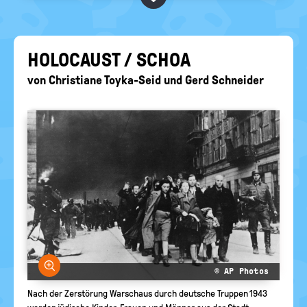
BEGRIFFE VORSCHLAGEN
politische
Bildung
EURE AKTUELLEN FRAGEN...
HO­LO­CAUST / SCHOA
von
Christiane Toyka-Seid
und
Gerd Schneider
Bild vergrößern
© AP Photos
Nach der Zerstörung Warschaus durch deutsche Truppen 1943