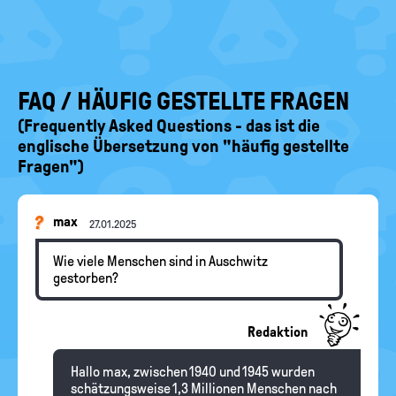
FAQ / HÄUFIG GESTELLTE FRAGEN
(Frequently Asked Questions - das ist die
englische Übersetzung von "häufig gestellte
Fragen")
max
27.01.2025
Wie viele Menschen sind in Auschwitz
gestorben?
Redaktion
Hallo max, zwischen 1940 und 1945 wurden
schätzungsweise 1,3 Millionen Menschen nach