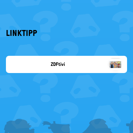
LINKTIPP
ZDFtivi
Copyright-
Angabe
fehlt
FOOTER
MENU